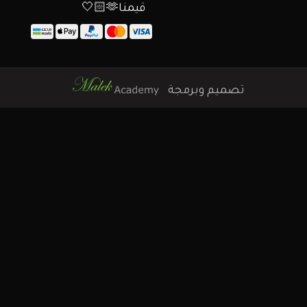
قيمنا🫶🏻🤍
تصميم وبرمجة