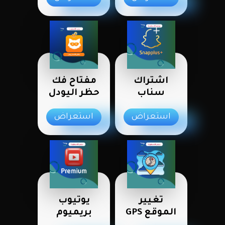
اشتراك
مفتاح فك
سناب
حظر اليودل
بلس+
استعراض
استعراض
تغيير
يوتيوب
الموقع GPS
بريميوم