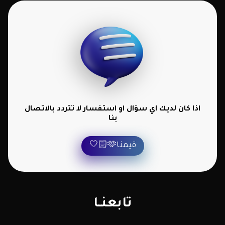
اذا كان لديك اي سؤال او استفسار لا تتردد بالاتصال
بنا
قيمنا🫶🏻🤍
تابعنــا