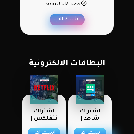
خصم ١٨ ٪ للتجديد
اشترك الآن
البطاقات الالكترونية
اشتراك
اشتراك
شاهد |
نتفلكس |
NETFLIX
Shahid
استعراض
استعراض