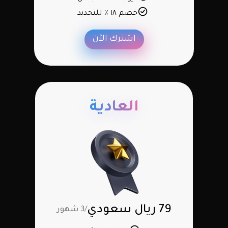
خصم ١٨ ٪ للتجديد
اشترك الآن
العادية
79 ريال سعودي
/3 شهور