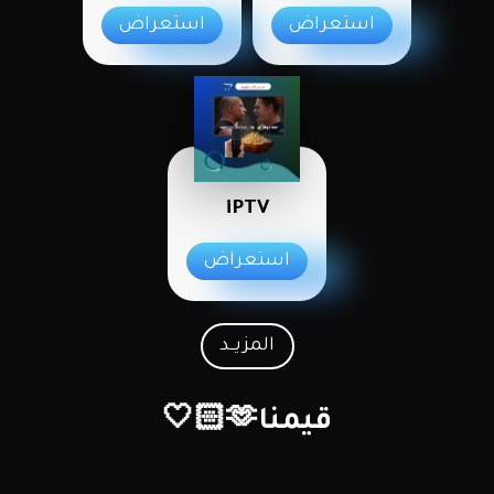
استعراض
استعراض
iPTV
استعراض
المزيــد
قيمنا🫶🏻🤍