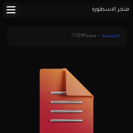
متجر الاسطورة
الرئيسية
قيمنا🫶🏻🤍